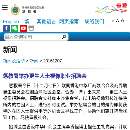
☰
A
A
English
繁
其他语言
网页指南
联络我们
A
新闻
新闻及活动
>
新闻
> 20161207
惩教署举办更生人士视像职业招聘会
惩教署今日（十二月七日）联同香港中华厂商联合会及商界助
更生委员会在鲗鱼涌社区会堂，合办「聘」出未来－－更生人士
视像招聘会。招聘会安排雇主齐集会堂，以电脑视像科技连接院
所内的在囚人士，进行即时面试。举办招聘会的目的是为即将获
释的在囚人士提供平等的机会去寻找工作，协助他们离开院后找
到工作，尽快重投社会。
招聘会由香港中华厂商会主席李秀恒博士担任主礼嘉宾，并联