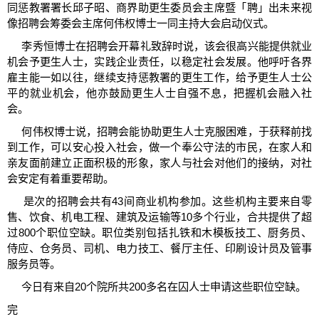
同惩教署署长邱子昭、商界助更生委员会主席暨「聘」出未来视
像招聘会筹委会主席何伟权博士一同主持大会启动仪式。
李秀恒博士在招聘会开幕礼致辞时说，该会很高兴能提供就业
机会予更生人士，实践企业责任，以稳定社会发展。他呼吁各界
雇主能一如以往，继续支持惩教署的更生工作，给予更生人士公
平的就业机会，他亦鼓励更生人士自强不息，把握机会融入社
会。
何伟权博士说，招聘会能协助更生人士克服困难，于获释前找
到工作，可以安心投入社会，做一个奉公守法的市民，在家人和
亲友面前建立正面积极的形象，家人与社会对他们的接纳，对社
会安定有着重要帮助。
是次的招聘会共有43间商业机构参加。这些机构主要来自零
售、饮食、机电工程、建筑及运输等10多个行业，合共提供了超
过800个职位空缺。职位类别包括扎铁和木模板技工、厨务员、
侍应、仓务员、司机、电力技工、餐厅主任、印刷设计员及管事
服务员等。
今日有来自20个院所共200多名在囚人士申请这些职位空缺。
完