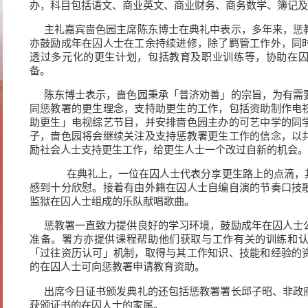
办，科目包括语文、商业英文、商业财务、商务数学、簿记及
主礼嘉宾啬色园主席陈东博士在典礼中表示，多年来，惩
亦鼓励成年在囚人士在工余持续进修，除了羁管工作外，同
透过多元化的更生计划，包括教育及职业训练等，协助在
备。
陈东博士表示，啬色园秉承「普济劝善」的宗旨，为有需
同惩教署的更生理念，支持助更生的工作，包括资助制作电
助更生」电视综艺节目，并安排啬色园主办的可艺中学的同
子，啬色园将会继续关注及支持惩教署更生工作的信念，以
励社会人士支持更生工作，给更生人士一个改过自新的机会。
在典礼上，一位在囚人士代表分享更生路上的点滴，其
感到十分欣慰。接着有由外籍在囚人士自编自演的节奏口技
监狱在囚人士组成的乐队献唱歌曲。
惩教署一直致力提供良好的学习环境，鼓励成年在囚人士
准备。署方亦提供课程帮助他们获取与工作有关的训练和
「过往资历认可」机制，取得与其工作知识、技能和经验的
的在囚人士可向惩教署申请教育资助。
出席今日证书颁发典礼的还包括惩教署署长邱子昭、非政
获颁证书的在囚人士的家属。