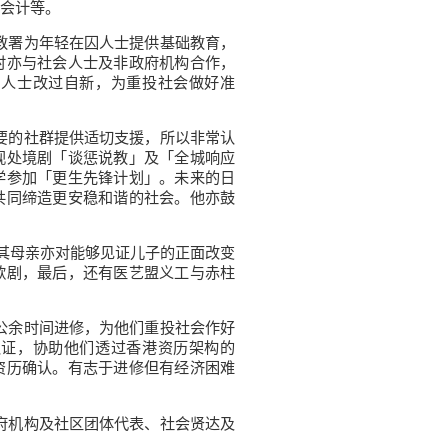
会计等。
教署为年轻在囚人士提供基础教育，
时亦与社会人士及非政府机构合作，
囚人士改过自新，为重投社会做好准
要的社群提供适切支援，所以非常认
视处境剧「谈惩说教」及「全城响应
学参加「更生先锋计划」。未来的日
共同缔造更安稳和谐的社会。他亦鼓
母亲亦对能够见证儿子的正面改变
歌剧，最后，还有医艺盟义工与赤柱
公余时间进修，为他们重投社会作好
认证，协助他们透过香港资历架构的
资历确认。有志于进修但有经济困难
府机构及社区团体代表、社会贤达及