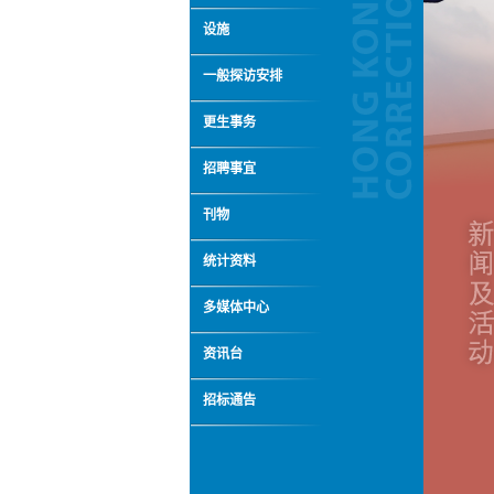
设施
一般探访安排
更生事务
招聘事宜
刊物
统计资料
多媒体中心
资讯台
招标通告