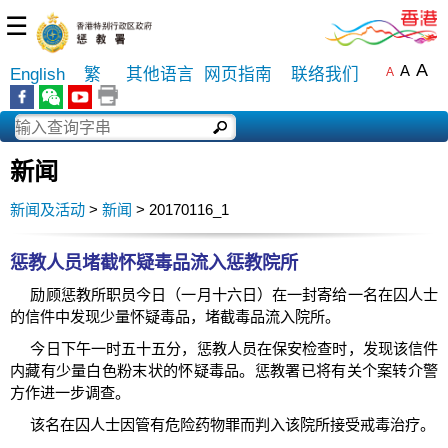
☰
A
A
English
繁
其他语言
网页指南
联络我们
A
新闻
新闻及活动
>
新闻
> 20170116_1
惩教人员堵截怀疑毒品流入惩教院所
励顾惩教所职员今日（一月十六日）在一封寄给一名在囚人士
的信件中发现少量怀疑毒品，堵截毒品流入院所。
今日下午一时五十五分，惩教人员在保安检查时，发现该信件
内藏有少量白色粉末状的怀疑毒品。惩教署已将有关个案转介警
方作进一步调查。
该名在囚人士因管有危险药物罪而判入该院所接受戒毒治疗。