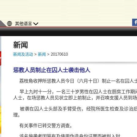
其他语言
新闻
新闻及活动
>
新闻
> 20170610
惩教人员制止在囚人士袭击他人
荔枝角收押所惩教人员今日（六月十日）制止一名在囚人士
早上九时十一分，一名三十岁男性在囚人士在厨房工作期
人士，在场惩教人员见状立即上前制止，并召唤支援人员到场
被袭在囚人士头部及手臂受伤，经院所医生检查及诊治后
理。
有关事件已转交警方调查。
该名施袭者因管有及使用伪造身份证罪而被判入狱。