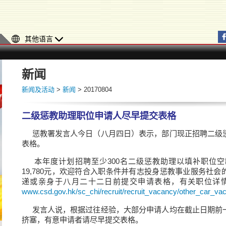
其他语言
新闻
新闻及活动
>
新闻
> 20170804
二级惩教助理职位申请人尽早提交表格
惩教署发言人今日（八月四日）表示，部门现正招聘二级
表格。
本年度计划招聘至少300名二级惩教助理以填补职位空缺，
19,780元，欢迎符合入职条件并有志投身惩教事业服务社
递或亲身于八月二十二日前提交申请表格，有关职位详
www.csd.gov.hk/sc_chi/recruit/recruit_vacancy/other_car_vac
发言人说，根据过往经验，大部分申请人均在截止日期前
挤塞，有意申请者请尽早提交表格。