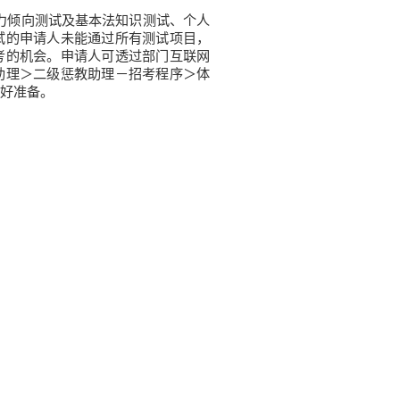
力倾向测试及基本法知识测试、个人
试的申请人未能通过所有测试项目，
考的机会。申请人可透过部门互联网
助理＞二级惩教助理－招考程序＞体
好准备。