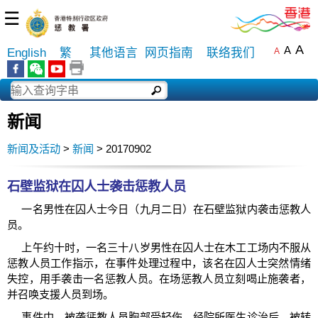
☰
A
A
English
繁
其他语言
网页指南
联络我们
A
新闻
新闻及活动
>
新闻
> 20170902
石壁监狱在囚人士袭击惩教人员
一名男性在囚人士今日（九月二日）在石壁监狱内袭击惩教人
员。
上午约十时，一名三十八岁男性在囚人士在木工工场内不服从
惩教人员工作指示，在事件处理过程中，该名在囚人士突然情绪
失控，用手袭击一名惩教人员。在场惩教人员立刻喝止施袭者，
并召唤支援人员到场。
事件中，被袭惩教人员胸部受轻伤，经院所医生诊治后，被转