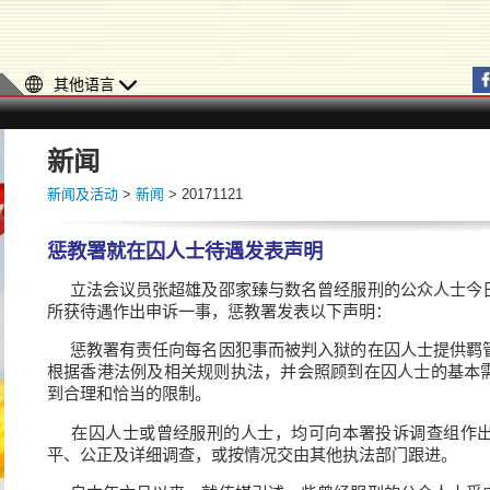
其他语言
新闻
新闻及活动
>
新闻
> 20171121
惩教署就在囚人士待遇发表声明
立法会议员张超雄及邵家臻与数名曾经服刑的公众人士今
所获待遇作出申诉一事，惩教署发表以下声明：
惩教署有责任向每名因犯事而被判入狱的在囚人士提供羁
根据香港法例及相关规则执法，并会照顾到在囚人士的基本
到合理和恰当的限制。
在囚人士或曾经服刑的人士，均可向本署投诉调查组作出
平、公正及详细调查，或按情况交由其他执法部门跟进。