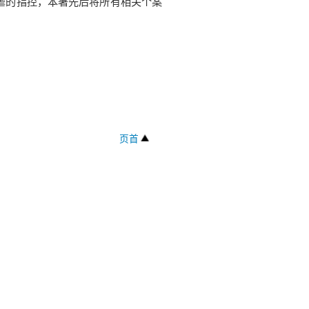
虐的指控，本署先后将所有相关个案
页首