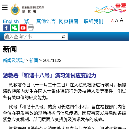
☰
A
A
English
繁
其他语言
网页指南
联络我们
A
新闻
新闻及活动
>
新闻
> 20171122
惩教署「和谐十八号」演习测试应变能力
惩教署今日（十一月二十二日）在大榄惩教所进行演习，模拟
惩教院所内发生在囚人士集体违纪行为及挟持人质等事件，测试
各有关单位的应变能力。
代号「和谐十八号」的演习长达四个小时，旨在检视部门内各
单位在突发事故的现场指挥与信息传递、因应事态发展启动各级
紧急应变机制、部门层面应变措施及资讯发布的成效。
惩教署邀请警务处及消防处人员参与此次演习，测试惩教署与