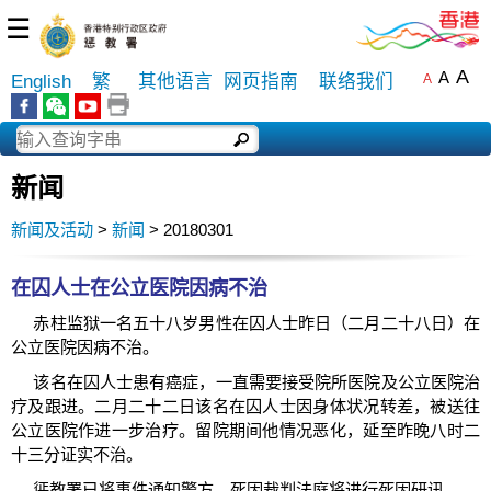
☰
A
A
English
繁
其他语言
网页指南
联络我们
A
新闻
新闻及活动
>
新闻
> 20180301
在囚人士在公立医院因病不治
赤柱监狱一名五十八岁男性在囚人士昨日（二月二十八日）在
公立医院因病不治。
该名在囚人士患有癌症，一直需要接受院所医院及公立医院治
疗及跟进。二月二十二日该名在囚人士因身体状况转差，被送往
公立医院作进一步治疗。留院期间他情况恶化，延至昨晚八时二
十三分证实不治。
惩教署已将事件通知警方，死因裁判法庭将进行死因研讯。