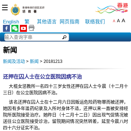
☰
A
A
English
繁
其他语言
网页指南
联络我们
A
新闻
新闻及活动
>
新闻
> 20181213
还押在囚人士在公立医院因病不治
大榄女惩教所一名四十三岁女性还押在囚人士今晨（十二月十
三日）在公立医院因病不治。
该名还押在囚人士在十二月六日因贩运危险药物罪而被还押，
她因有多年滥药纪录及入所时身体不适，还押以来一直被安排经
院所医院接受治疗。她昨日（十二月十二日）因出现气促情况被
送往公立医院接受诊治，留院期间情况突然转差，延至今晨八时
四十六分证实不治。