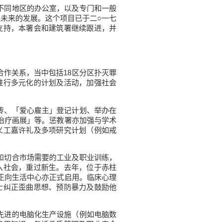
不同地区的办公室，以及专门和一般
未来的发展。这个项目已于二○一七
支持，本署会和建筑署继续跟进，并
作关系，当中包括18区分区扑灭罪
推行多元化的计划及活动，加强社会
传、「爱心雇主」登记计划、举办在
治疗画展」等。惩教署亦加强与学术
义工嘉许礼及多项研究计划（例如戒
和切合市场需要的工业及职业训练，
入社会，重过新生。去年，位于赤柱
正向生活中心亦正式启用。临床心理
士纠正歪曲思想、预防暴力及鼓励他
先进的电脑化生产设施（例如电脑数