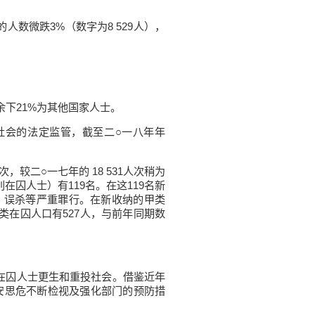
人数微跌3%（数字为8 529人），
而余下21%为其他国家人士。
会的法定监管，截至二○一八年年
较二○一七年的 18 531人次稍为
囚人士）有119名。在这119名新
杀、误杀等严重罪行。在新收纳的甲类
类在囚人口有527人，与前年同期数
在囚人士更生和重投社会。借鉴近年
安思危不断检视及强化部门的预防措