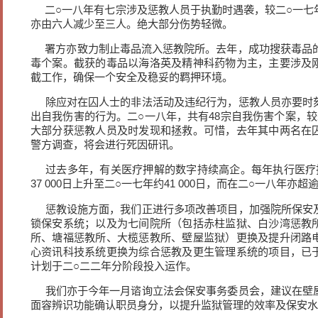
二○一八年有七宗涉及惩教人员于执勤时遇袭，较二○一七
亦由六人减少至三人。绝大部分伤势轻微。
署方亦致力制止毒品流入惩教院所。去年，成功搜获毒品的个
毒个案。截获的毒品以海洛英及精神科药物为主，主要涉及
截工作，确保一个安全及稳妥的羁押环境。
除应对在囚人士的非法活动及违纪行为，惩教人员亦要时
出自我伤害的行为。二○一八年，共有48宗自我伤害个案，较二
大部分获惩教人员及时发现和拯救。可惜，去年其中两名在
警方调查，将会进行死因研讯。
过去多年，有关医疗押解的数字持续高企。每年执行医疗
37 000日上升至二○一七年约41 000日，而在二○一八年亦超逾3
惩教设施方面，我们正进行多项改善项目，加强院所保安
锁保安系统；以及为七间院所（包括赤柱监狱、白沙湾惩教
所、塘福惩教所、大榄惩教所、壁屋监狱）更换及提升闭路
心资讯科技系统更换为综合惩教及更生管理系统的项目，已
计划于二○二二年分阶段投入运作。
我们亦于今年一月谘询立法会保安事务委员会，建议在壁
面容辨识功能确认职员身分，以提升监狱管理的效率及保安水