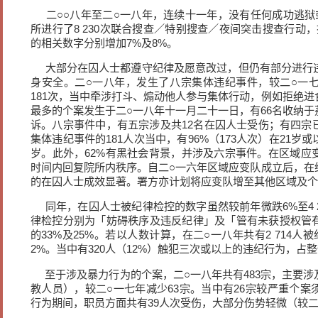
二○○八年至二○一八年，连续十一年，没有任何成功逃狱
所进行了8 230次联合搜查／特别搜查／夜间突击搜查行动，搜
的相关数字分别增加7%及8%。
大部分在囚人士都遵守纪律及愿意改过，但仍有部分进行
身安全。二○一八年，发生了八宗集体违纪事件，较二○一
181次，当中牵涉打斗、煽动他人参与集体行动，例如拒绝
最多的个案发生于二○一八年十一月二十一日，有66名收纳
诉。八宗事件中，有五宗涉及共12名在囚人士受伤；有四宗
集体违纪事件的181人次当中，有96%（173人次）在21岁或
岁。此外，62%有黑社会背景，并涉及六宗事件。在区域应
时间内回复院所内秩序。自二○一六年区域应变队成立后，在
的在囚人士成效显著。署方亦计划将应变队增至其他区域及个
同年，在囚人士被纪律检控的数字虽然较前年微跌6%至4 
律检控分别为「妨碍秩序及违反纪律」及「管有未获授权管
的33%及25%。若以人数计算，在二○一八年共有2 714
2%。当中有320人（12%）触犯三次或以上的违纪行为，占
至于涉及暴力行为的个案，二○一八年共有483宗，主要涉
教人员），较二○一七年减少63宗。当中有26宗较严重个
行为期间，职员方面共有39人次受伤，大部分伤势轻微（较二○