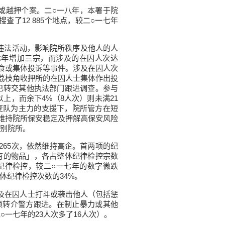
或越押个案。二○一八年，本署于院
查了12 885个地点，较二○一七年
违法活动，影响院所秩序及他人的人
七年增加三宗，而涉及的在囚人次达
进食或集体投诉等事件。涉及在囚人次
于荔枝角收押所的在囚人士集体作出投
已转交其他执法部门跟进调查。参与
以上，而余下4%（8人次）则未满21
变队为主力的支援下，院所管方在短
维持院所保安稳定及押解高保安风险
别院所。
265次，依然维持高企。首两项的纪
有的物品」，各占整体纪律检控宗数
人被纪律检控，较二○一七年的数字微跌
整体纪律检控次数的34%。
及在囚人士打斗或袭击他人（包括惩
案须转介警方跟进。在制止暴力或其他
一七年的23人次多了16人次）。