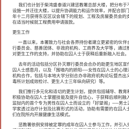
我们也计划于柴湾盛泰道兴建惩教署总部大楼，把分布于
设施一并迁往大楼，以提升协调能力和运作效率，并配合部门
年十二月获得东区区议会辖下的规划、工程及房屋委员会的
在适当时候就工程费用申请拨款。
更生工作
一直以来，本署致力与社会各界持份者建立更紧密的伙伴合
行委员会、慈善团体、非政府机构、工商界及大学等，通过
对更生工作的支持，并协助在囚人士于获释后重新融入社会。
去年的活动包括分区扑灭罪行委员会合办的助更生地区宣
囚人士感恩月，以及「围墙内的娇阳──女性在囚人士的心理
机构合作，包括与本地大学分别合办非政府机构论坛暨杰出
毒所计划成效检讨、更生人士三年纵向研究）等。
我们推行多元化和适切的更生计划，提供包括辅导、教育
积极协助在囚人士掌握技能及提升自信心，于获释后顺利融
监狱内的首个专为男性在囚人士而设立的「好望阁」──男士
学家透过治疗计划及比赛形式的活动，协助有需要的在囚人
们在院所内开展健康生活模式。
惩教署依例安排被定罪的成年在囚人士参与工作，并引入