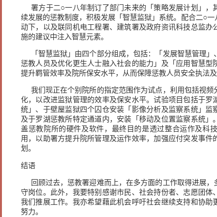
署方于二○一八年制订了部门未来的「策略发展计划」，
续发展的惩教制度，积极发展「智慧监狱」系统。配合二○一
动下，以及联同机电工程署、建筑署及政府资讯科技总监办
施的建议中注入智慧元素。
「智慧监狱」由四个部分组成，包括：「发展智慧管理」
惩教人员及优化更生人士融入社会的能力」及「应用智慧型
提升羁管效率及院所保安水平，从而保障惩教人员安全执法及
我们现正在个别院所的指定范围作为试点，利用包括视频
化，以改进监狱管理的效率及保安水平。试验项目包括于罗
统」、于壁屋监狱四个囚仓安装「影像分析及监察系统」监
及于罗湖惩教所特定通道内，安装「移动及位置监察系统」
盖惩教院所的硬件及软件，最终目的是透过整合运作及科
用，以助署方提升院所管理及运作效率，加强应付突发事件
划。
结语
回顾过去，惩教署迎难而上，在多方面的工作取得进展，
守岗位。此外，我要特别感谢市民、社会持份者、志愿团体
我们推展工作。我亦希望藉此机会呼吁社会继续支持和协助
努力。