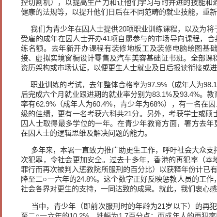
控切割机），以提高生产力和让他们学习与时并进的技能和
健康的法规等，以提升他们日后在不同范畴的就业技能，重新
我们为青少年在囚人士提供20项职业训练课程，以及为将
受雇的成年在囚人士开办41项自愿参与的市场导向课程，合共为
练名额。去年新开办课程有装修地板工及装修电脑绘图基
接、虚拟实境窗橱设计零售及汽车美容基础证书班。全部课
资历架构或市场认证，以便更生人士就业及日后报读衔接或进
职业训练的考试，去年整体合格率为97.9%（成年人为98.1
后完成六个月就业跟进期的就业率分别为83.1%及93.4%
率有62.9%（成年人为60.4%，青少年为68%），有一名
级的佳绩，更有一名考获六科共21分。另外，考获学士或硕
囚人士取得最多学位的一年。在青少年教育方面，署方去年更
在囚人士的逻辑思维及解决问题的能力。
多年来，本署一直致力推广助更生工作，呼吁社会大众支
次犯罪，令社会更加安全。过去十多年，香港的再犯率（本
罪行而再次被判入惩教院所服刑的百分比）以获释年份计已有明显
降至二○一六年的24.8%。这个数字正好反映惩教人员的工
社会各界对更生的支持，一同达致的成果。就此，我们衷心感
当中，青少年（即前次服刑时的年龄为21岁以下）的再犯率
至二○一六年的10.2%，跌幅为1.7百分点；而成年人的再犯率则