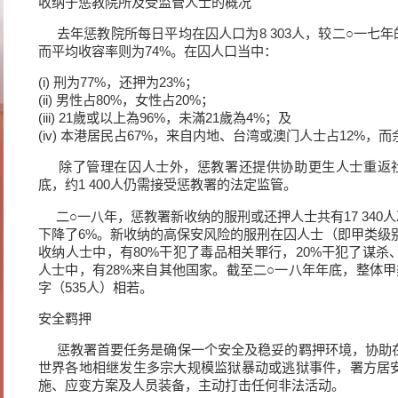
收纳于惩教院所及受监管人士的概况
去年惩教院所每日平均在囚人口为8 303人，较二○一七年的
而平均收容率则为74%。在囚人口当中：
(i) 刑为77%，还押为23%；
(ii) 男性占80%，女性占20%；
(iii) 21歲或以上為96%，未滿21歲為4%；及
(iv) 本港居民占67%，来自内地、台湾或澳门人士占12%，
除了管理在囚人士外，惩教署还提供协助更生人士重返社
底，约1 400人仍需接受惩教署的法定监管。
二○一八年，惩教署新收纳的服刑或还押人士共有17 340人次，
下降了6%。新收纳的高保安风险的服刑在囚人士（即甲类级别在
收纳人士中，有80%干犯了毒品相关罪行，20%干犯了谋
人士中，有28%来自其他国家。截至二○一八年年底，整体甲
字（535人）相若。
安全羁押
惩教署首要任务是确保一个安全及稳妥的羁押环境，协助
世界各地相继发生多宗大规模监狱暴动或逃狱事件，署方居
施、应变方案及人员装备，主动打击任何非法活动。