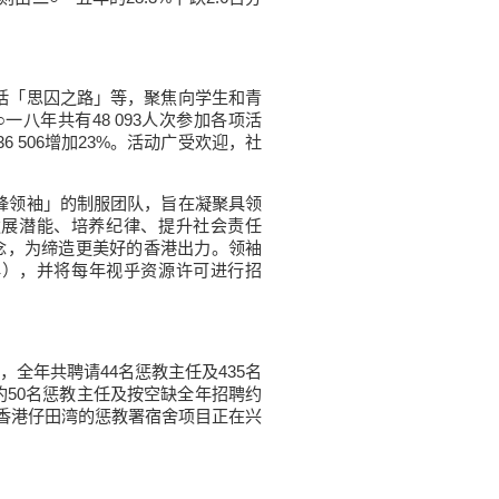
括「思囚之路」等，聚焦向学生和青
八年共有48 093人次参加各项活
6 506增加23%。活动广受欢迎，社
锋领袖」的制服团队，旨在凝聚具领
发展潜能、培养纪律、提升社会责任
念，为缔造更美好的香港出力。领袖
年），并将每年视乎资源许可进行招
全年共聘请44名惩教主任及435名
约50名惩教主任及按空缺全年招聘约
于香港仔田湾的惩教署宿舍项目正在兴