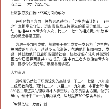
点至二○一六年的25.7%。
社区教育及在防止罪案方面的成效
在社区教育方面，惩教署通过推行「更生先锋计划」，包
少年宣扬奉公守法、远离毒品及支持更生的重要价值观。二○一
动，包括44 876青少年人次，比二○一七年的相关青少年数字3
会的反应非常正面。
为进一步加强成效，惩教署于去年成立一支名为「更生先
袖潜质的年青人，透过多元化训练，帮助他们拓阔视野、
感，并鼓励他们日后积极回馈社会，协助提倡守法和共融观
团迄今已招募两批共60名成员（当中有三名少数族裔青少
募，目标令队伍持续扩展至香港多区。
人力资源
惩教署仍然处于职员流失的高峰期，于二○一七至一八年度，
二级惩教助理。预计在二○一八至二○一九年度，本署会聘请
350名二级惩教助理以填补人手空缺。在职员宿舍方面，位
建中，预计于二○一九年内落成，届时提供70个宿舍单位。
「智慧监狱」发展计划