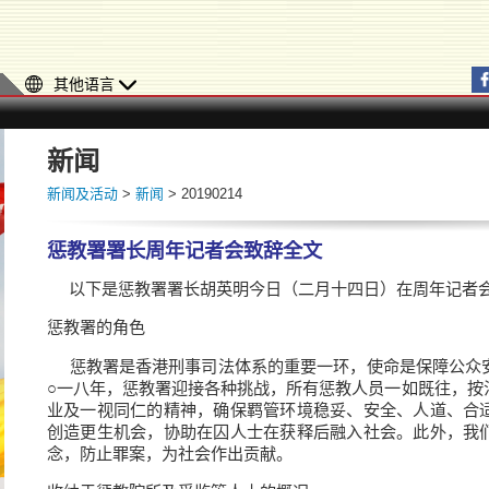
其他语言
新闻
新闻及活动
>
新闻
> 20190214
惩教署署长周年记者会致辞全文
以下是惩教署署长胡英明今日（二月十四日）在周年记者会
惩教署的角色
惩教署是香港刑事司法体系的重要一环，使命是保障公众
○一八年，惩教署迎接各种挑战，所有惩教人员一如既往，按
业及一视同仁的精神，确保羁管环境稳妥、安全、人道、合
创造更生机会，协助在囚人士在获释后融入社会。此外，我
念，防止罪案，为社会作出贡献。