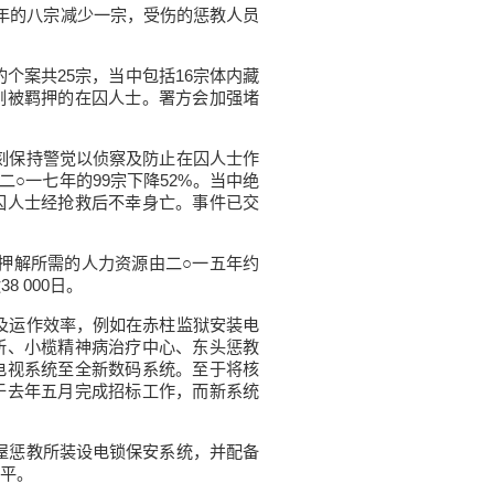
年的八宗减少一宗，受伤的惩教人员
案共25宗，当中包括16宗体内藏
刚被羁押的在囚人士。署方会加强堵
刻保持警觉以侦察及防止在囚人士作
○一七年的99宗下降52%。当中绝
囚人士经抢救后不幸身亡。事件已交
押解所需的人力资源由二○一五年约
8 000日。
及运作效率，例如在赤柱监狱安装电
所、小榄精神病治疗中心、东头惩教
电视系统至全新数码系统。至于将核
于去年五月完成招标工作，而新系统
屋惩教所装设电锁保安系统，并配备
平。