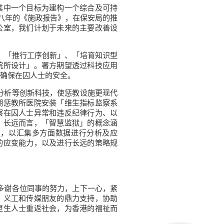
其中一个目标为建构一个综合及可持
八年的《施政报告》，在保安局的推
公室，我们计划于未来的主要改善设
、「推行工序创新」、「培育知识型
院所设计」。署方期望透过科技应用
确保在囚人士的安全。
分析等创新科技，使惩教设施更现代
湖惩教所医院安装「维生指标监察系
察在囚人士异常和违反纪律行为、以
。长远而言，「智慧监狱」的概念涵
技，以汇集多方面数据进行分析及应
的应变能力，以及进行长远的策略规
多谢各位同事的努力，上下一心，紧
、义工和传媒朋友的鼎力支持，协助
更生人士重返社会，为香港的福祉而