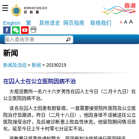
☰
A
A
English
繁
其他语言
网页指南
联络我们
A
新闻
新闻及活动
>
新闻
> 20190219
在囚人士在公立医院因病不治
大榄惩教所一名六十六岁男性在囚人士今日（二月十九日）在
公立医院因病不治。
该名在囚人士因患有胆管癌，一直需要接受院所医院及公立医
院治疗及跟进。昨日（二月十八日），他因身体不适被送往公立
医院接受治疗，及后被诊断患上败血性休克。他留院期间情况恶
化，延至今日上午十时零七分证实不治。
惩教署已将事件通知警方，死因裁判法庭将进行死因研讯。