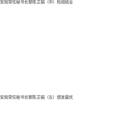
安局常任秘书长黎陈芷娟（中）检阅结业
安局常任秘书长黎陈芷娟（左）颁发最优