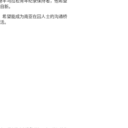
港半马拉松青年纪录保持者，他希望
自新。
，希望能成为南亚在囚人士的沟通桥
活。