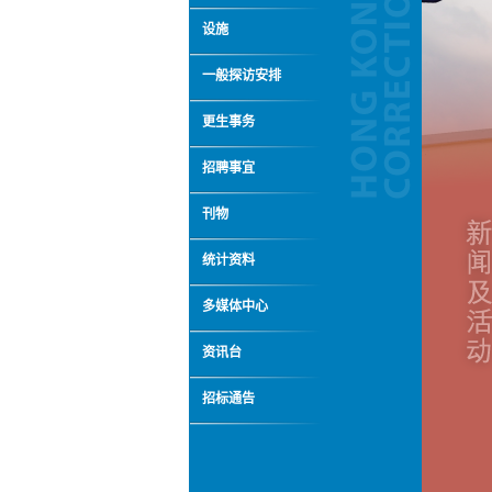
设施
一般探访安排
更生事务
招聘事宜
刊物
统计资料
多媒体中心
资讯台
招标通告