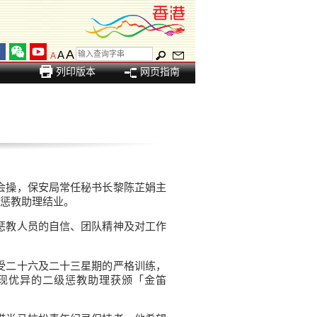
A
A
A
列印版本
网页指南
会操，保安局常任秘书长黎陈芷娟主
惩教助理结业。
惩教人员的自信、团队精神及对工作
受二十六及二十三星期的严格训练，
现优异的二级惩教助理获颁「金笛