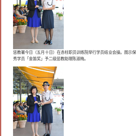
惩教署今日（五月十日）在赤柱职员训练院举行学员结业会操。图示保
秀学员「金笛奖」予二级惩教助理陈淑梅。