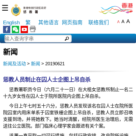
☰
A
A
English
繁
其他语言
网页指南
联络我们
A
新闻
新闻及活动
>
新闻
> 20190621
惩教人员制止在囚人士企图上吊自杀
惩教署职员今日（六月二十一日）在大榄女惩教所制止一名二
十九岁女性在囚人士于院所医院内企图上吊自杀。
今日上午七时五十六分，惩教人员发现该名在囚人士在院所医
院囚室内用床单系于囚室铁栅企图上吊自杀，惩教人员立即召唤
支援到场，并将她救下。她当时清醒，经院所医生治理后，无需
送往公立医院。部门临床心理学家会跟进有关个案。
该署一直采取一切可行措施，包括行政安排、改良院所设施、