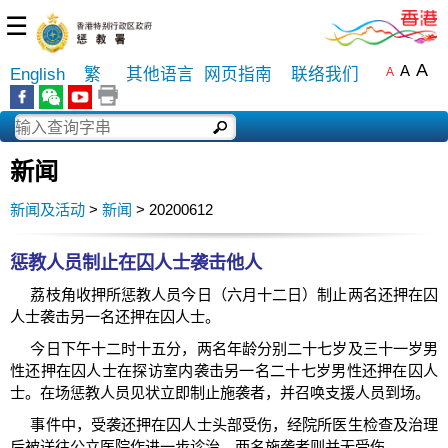
☰
A
A
English
繁
其他语言
网页指南
联络我们
A
新闻
新闻及活动
>
新闻
> 20200612
惩教人员制止在囚人士袭击他人
荔枝角收押所惩教人员今日（六月十二日）制止两名还押在囚
人士袭击另一名还押在囚人士。
今日下午十二时十五分，两名年龄分别二十七岁及三十一岁男
性还押在囚人士在探访室内袭击另一名二十七岁男性还押在囚人
士。在场惩教人员见状立即制止施袭者，并召唤支援人员到场。
事件中，受袭还押在囚人士头部受伤，经院所医生检查及治理
后被送往公立医院作进一步诊治。两名施袭者则并无受伤。