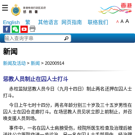
☰
A
A
English
繁
其他语言
网页指南
联络我们
A
新闻
新闻及活动
>
新闻
> 20200914
惩教人员制止在囚人士打斗
赤柱监狱惩教人员今日（九月十四日）制止两名还押在囚人士
打斗。
今日上午七时十四分，两名年龄分别三十岁及三十五岁男性在
囚人士在囚仓走廊打斗。在场惩教人员见状立即上前制止，并召
唤支援人员到场。
事件中，一名在囚人士肩膀受伤，经院所医生检查及治理后被
送往公立医院作进一步诊治。另一名在囚人士手部受伤，经治理