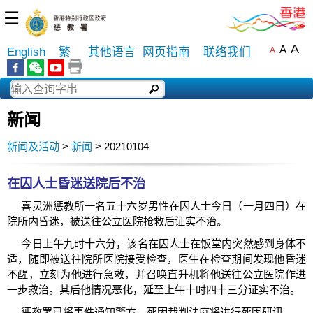
☰
A
A
English
繁
其他语言
网页指南
联络我们
A
新闻
新闻及活动
>
新闻
> 20210104
在囚人士昏迷送院后不治
喜灵洲惩教所一名五十六岁男性在囚人士今日（一月四日）在
院所内昏迷，被送往公立医院抢救后证实不治。
今日上午九时十六分，该名在囚人士在饭堂内突然感到身体不
适，随即被送往院所医院接受检查，医生在检查期间发现他昏迷
不醒，立刻为他进行急救，并召唤直升机将他送往公立医院作进
一步救治。其后他情况恶化，延至上午十时四十三分证实不治。
惩教署已将事件通知警方，死因裁判法庭将进行死因研讯。