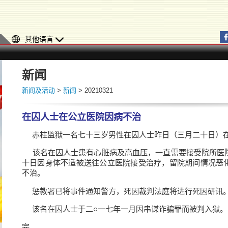
其他语言
新闻
新闻及活动
>
新闻
> 20210321
在囚人士在公立医院因病不治
​赤柱监狱一名七十三岁男性在囚人士昨日（三月二十日）
该名在囚人士患有心脏病及高血压，一直需要接受院所医
十日因身体不适被送往公立医院接受治疗，留院期间情况恶
不治。
惩教署已将事件通知警方，死因裁判法庭将进行死因研讯
该名在囚人士于二○一七年一月因串谋诈骗罪而被判入狱。
完