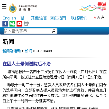
☰
A
A
English
繁
其他语言
网页指南
联络我们
A
新闻
新闻及活动
>
新闻
> 20210408
在囚人士晕倒送院后不治
​塘褔惩教所一名四十二岁男性在囚人士昨晚（四月七日）在院
所内晕倒，被送往公立医院治理后今日（四月八日）证实不治。
昨晚十一时三十一分，惩教人员发现该名在囚人士晕倒在囚仓
的洗手间内，立即召唤支援人员到场为他进行急救，并召唤直升
机将他送往公立医院作进一步救治。其后他的情况恶化，延至今
日上午十一时四十一分证实不治。
惩教署已将事件通知警方，死因裁判法庭将进行死因研讯。