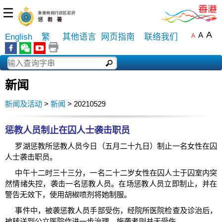
☰
A
A
English
繁
其他语言
网页指南
联络我们
A
新闻
新闻及活动
>
新闻
> 20210529
惩教人员制止在囚人士袭击职员
罗湖惩教所惩教人员今日（五月二十九日）制止一名女性在囚
人士袭击职员。
中午十二时三十三分，一名二十二岁女性在囚人士于囚室内突
然情绪失控，袭击一名惩教人员。在场惩教人员立即制止，并在
警告无效下，使用胡椒喷剂将她制服。
事件中，被袭惩教人员手部受伤，经院所医院检查及诊治后，
被转送到公立医院作进一步治理。施袭者则并无受伤。