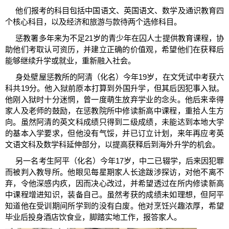
他们报考的科目包括中国语文、英国语文、数学及通识教育四
个核心科目，以及经济和旅游与款待两个选修科目。
惩教署多年来为不足21岁的青少年在囚人士提供教育课程，协
助他们考取认可资历，并建立正确的价值观，希望他们在获释后
能够继续升学或就业，重新融入社会。
身处壁屋惩教所的阿清（化名）今年19岁，在文凭试中考获六
科共19分。他入狱前原本打算到外国升学，但其后因犯事入狱。
他刚入狱时十分迷惘，曾一度萌生放弃学业的念头。他后来幸得
家人及老师的鼓励，在惩教院所中修读新高中课程，重拾人生方
向。虽然阿清的英文科成绩只得到二级成绩，未能达到本地大学
的基本入学要求，但他没有气馁，并已订立计划，来年再应考英
文语文科及数学科延伸部分，以提高获释后到海外升学的机会。
另一名考生阿平（化名）今年17岁，中二已辍学，后来因犯罪
而被判入教导所。他眼见每星期家人长途跋涉探访，对他不离不
弃，令他深感内疚，因而决心改过，并希望透过在所内修读新高
中课程增进知识，装备自己。虽然考获的成绩未如理想，但阿平
知道他在受训期间所学到的没有白废。他对烹饪兴趣浓厚，希望
毕业后投身酒店饮食业，脚踏实地工作，报答家人。