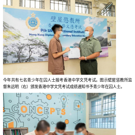
今年共有七名青少年在囚人士报考香港中学文凭考试。图示壁屋惩教所监
督朱远明（右）颁发香港中学文凭考试成绩通知书予青少年在囚人士。