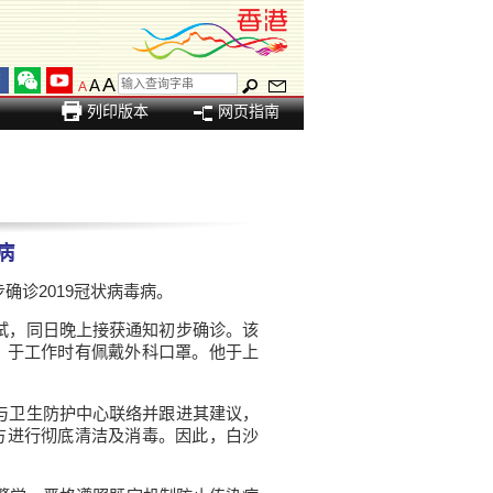
A
A
A
列印版本
网页指南
病
诊2019冠状病毒病。
试，同日晚上接获通知初步确诊。该
，于工作时有佩戴外科口罩。他于上
与卫生防护中心联络并跟进其建议，
方进行彻底清洁及消毒。因此，白沙