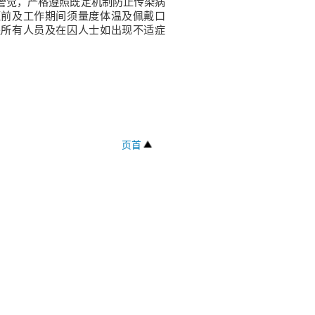
警觉，严格遵照既定机制防止传染病
班前及工作期间须量度体温及佩戴口
醒所有人员及在囚人士如出现不适症
页首