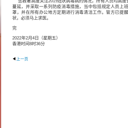
惩教署高度关注2019冠状病毒病的情况，所有人员均高度
蔓延，并采取一系列防疫消毒措施，当中包括规定人员上
罩，并在所有办公地方定期进行消毒清洁工作。管方已提
状，必须马上求医。
完
2022年2月4日（星期五）
香港时间8时36分
上一页