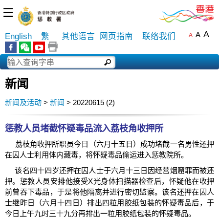
☰
A
A
English
繁
其他语言
网页指南
联络我们
A
新闻
新闻及活动
>
新闻
> 20220615 (2)
惩教人员堵截怀疑毒品流入荔枝角收押所
​荔枝角收押所职员今日（六月十五日）成功堵截一名男性还押
在囚人士利用体内藏毒，将怀疑毒品偷运进入惩教院所。
该名四十四岁还押在囚人士于六月十三日因经营烟窟罪而被还
押。惩教人员安排他接受X光身体扫描器检查后，怀疑他在收押
前曾吞下毒品，于是将他隔离并进行密切监察。该名还押在囚人
士继昨日（六月十四日）排出四粒用胶纸包装的怀疑毒品后，于
今日上午九时三十九分再排出一粒用胶纸包装的怀疑毒品。