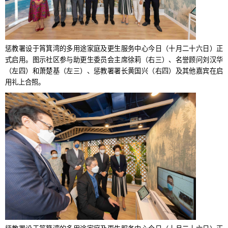
惩教署设于筲箕湾的多用途家庭及更生服务中心今日（十月二十六日）正
式启用。图示社区参与助更生委员会主席徐莉（右三）、名誉顾问刘汉华
（左四）和萧楚基（左三）、惩教署署长黄国兴（右四）及其他嘉宾在启
用礼上合照。