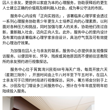
囚人士亲友，更提供以家庭为本的心理服务，协助获释后的更生
人士建立正确的价值观及顺利融入社会，成为奉公守法的市民。
服务中心内设有「正向实践坊」，该署临床心理学家会透过
一系列心理服务协助青少年更生人士培养正向的心理素质，以利
面对各种压力和挑战，同时加强与家人的关系，协助他们改过自
新，重新融入社会，迈向正向人生。此外，服务中心的室内设计
及布置均由该署临床心理学家亲自设计，具治疗气氛及可有效提
升心理治疗效果。
为加强在囚人士与亲友的联系，服务中心亦提供亲友视像探
访服务，以便因年长、怀孕、残疾或其他原因而不便前往惩教院
所的亲友预约进行视像探访。
服务中心位于筲箕湾兴民街68号海天广场，每周开放六天
（星期三除外），开放时间由上午八时半至下午五时半，在囚人
士亲友可于已预约时段进行视像探访。另外，署方将会分别于上
水、沙田及屯门增设多三间服务中心，预计在今年年底至明年初
陆续投入服务。