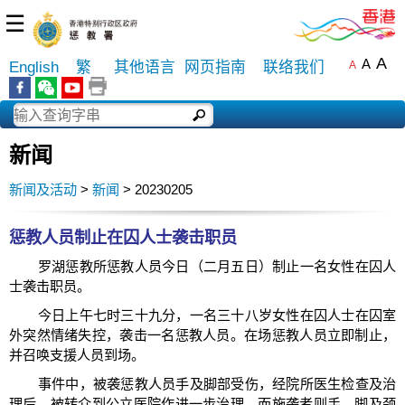
☰
A
A
English
繁
其他语言
网页指南
联络我们
A
新闻
新闻及活动
>
新闻
> 20230205
惩教人员制止在囚人士袭击职员
罗湖惩教所惩教人员今日（二月五日）制止一名女性在囚人
士袭击职员。
今日上午七时三十九分，一名三十八岁女性在囚人士在囚室
外突然情绪失控，袭击一名惩教人员。在场惩教人员立即制止，
并召唤支援人员到场。
事件中，被袭惩教人员手及脚部受伤，经院所医生检查及治
理后，被转介到公立医院作进一步治理，而施袭者则手、脚及颈