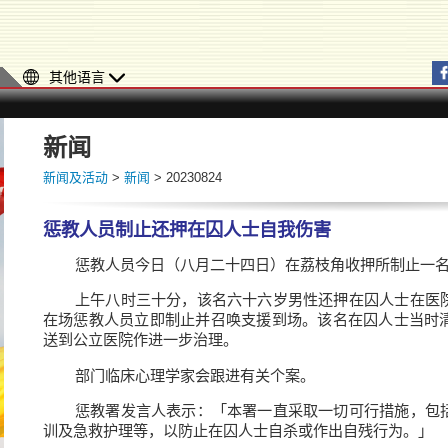
其他语言
新闻
新闻及活动
>
新闻
> 20230824
惩教人员制止还押在囚人士自我伤害
惩教人员今日（八月二十四日）在荔枝角收押所制止一
上午八时三十分，该名六十六岁男性还押在囚人士在医
在场惩教人员立即制止并召唤支援到场。该名在囚人士当时
送到公立医院作进一步治理。
部门临床心理学家会跟进有关个案。
惩教署发言人表示：「本署一直采取一切可行措施，包
训及急救护理等，以防止在囚人士自杀或作出自残行为。」