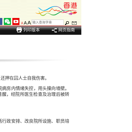
A
A
A
列印版本
网页指南
名还押在囚人士自我伤害。
院病房内情绪失控，用头撞向墙壁。
清醒，经院所医生检查及治理后被转
括行政安排、改良院所设施、职员培