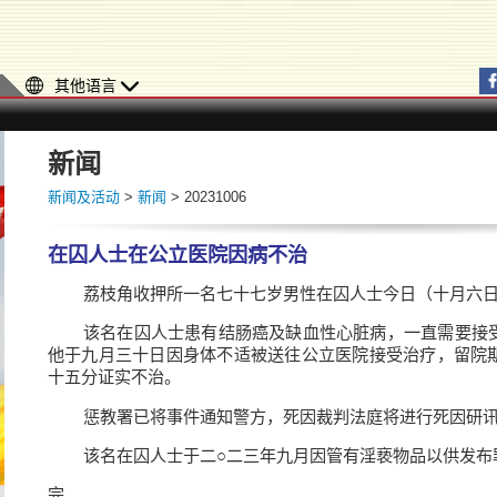
其他语言
新闻
新闻及活动
>
新闻
> 20231006
在囚人士在公立医院因病不治
荔枝角收押所一名七十七岁男性在囚人士今日（十月六
该名在囚人士患有结肠癌及缺血性心脏病，一直需要接
他于九月三十日因身体不适被送往公立医院接受治疗，留院
十五分证实不治。
惩教署已将事件通知警方，死因裁判法庭将进行死因研
该名在囚人士于二○二三年九月因管有淫亵物品以供发布
完