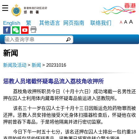
☰
A
A
English
繁
其他语言
网页指南
联络我们
A
新闻
新闻及活动
>
新闻
> 20231016
惩教人员堵截怀疑毒品流入荔枝角收押所
荔枝角收押所职员今日（十月十六日）成功堵截一名男性还
押在囚人士利用体内藏毒将怀疑毒品偷运进入惩教院所。
该名三十一岁在囚人士于十月十三日因贩运危险药物罪而被
还押。惩教人员安排他接受X光身体扫描器检查后，怀疑他在收
押前曾吞下毒品，于是将他隔离并进行密切监察。
今日下午一时五十七分，该名还押在囚人士排出一包约重18
克用胶纸包装的怀疑毒品。惩教署已将案件转介警方跟进。