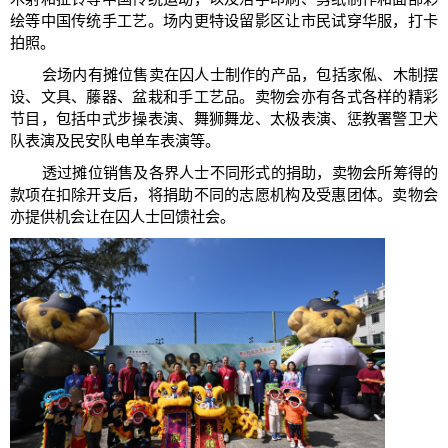
绘等中国传统手工艺。场内更特设留影区让市民试穿华服，打卡
拍照。
会场内有摊位售卖在囚人士制作的产品，包括家俬、木制摆
设、文具、藤器、盆栽和手工艺品。卖物会亦有各式各样的精彩
节目，包括中式步操表演、舞狮舞龙、太极表演、惩教署警卫犬
队表演及民安队电单车表演等。
透过摊位销售及各界人士不同形式的捐助，卖物会所筹得的
款项在扣除开支后，将捐助不同的志愿机构及受惠团体。卖物会
亦提供机会让在囚人士回馈社会。