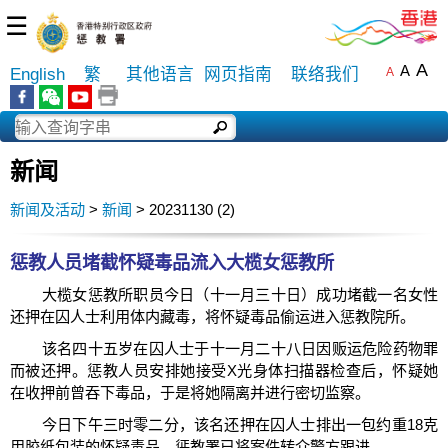
☰
A
A
English
繁
其他语言
网页指南
联络我们
A
新闻
新闻及活动
>
新闻
> 20231130 (2)
​惩教人员堵截怀疑毒品流入大榄女惩教所
大榄女惩教所职员今日（十一月三十日）成功堵截一名女性
还押在囚人士利用体内藏毒，将怀疑毒品偷运进入惩教院所。
该名四十五岁在囚人士于十一月二十八日因贩运危险药物罪
而被还押。惩教人员安排她接受X光身体扫描器检查后，怀疑她
在收押前曾吞下毒品，于是将她隔离并进行密切监察。
今日下午三时零二分，该名还押在囚人士排出一包约重18克
用胶纸包装的怀疑毒品。惩教署已将案件转介警方跟进。