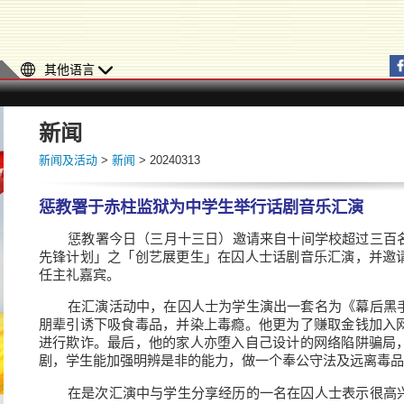
其他语言
新闻
新闻及活动
>
新闻
> 20240313
惩教署于赤柱监狱为中学生举行话剧音乐汇演
​惩教署今日（三月十三日）邀请来自十间学校超过三百
先锋计划」之「创艺展更生」在囚人士话剧音乐汇演，并邀
任主礼嘉宾。
在汇演活动中，在囚人士为学生演出一套名为《幕后黑
朋辈引诱下吸食毒品，并染上毒瘾。他更为了赚取金钱加入
进行欺诈。最后，他的家人亦堕入自己设计的网络陷阱骗局
剧，学生能加强明辨是非的能力，做一个奉公守法及远离毒品
在是次汇演中与学生分享经历的一名在囚人士表示很高