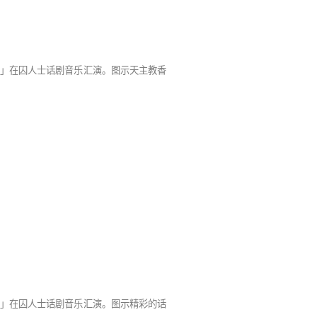
」在囚人士话剧音乐汇演。图示天主教香
」在囚人士话剧音乐汇演。图示精彩的话