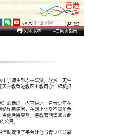
A
A
A
列印版本
网页指南
名中学师生到赤柱监狱，欣赏「更生
请天主教香港教区主教周守仁枢机担
手》的话剧，内容讲述一名青少年在
网络诈骗集团，在网上化身不同角色
，令他后悔莫及。惩教署期望通过此
的公民。
兴活动提供了平台让他与青少年分享