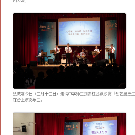
剧表演。
惩教署今日（三月十三日）邀请中学师生到赤柱监狱欣赏「创艺展更生
在台上演奏乐曲。