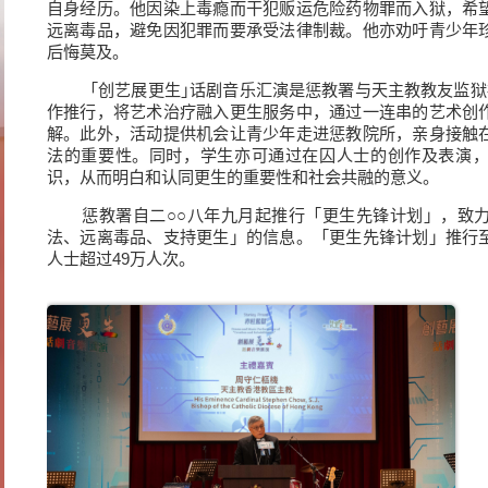
自身经历。他因染上毒瘾而干犯贩运危险药物罪而入狱，希
远离毒品，避免因犯罪而要承受法律制裁。他亦劝吁青少年
后悔莫及。
「创艺展更生｣话剧音乐汇演是惩教署与天主教教友监狱
作推行，将艺术治疗融入更生服务中，通过一连串的艺术创
解。此外，活动提供机会让青少年走进惩教院所，亲身接触
法的重要性。同时，学生亦可通过在囚人士的创作及表演
识，从而明白和认同更生的重要性和社会共融的意义。
惩教署自二○○八年九月起推行「更生先锋计划」，致
法、远离毒品、支持更生」的信息。「更生先锋计划」推行
人士超过49万人次。