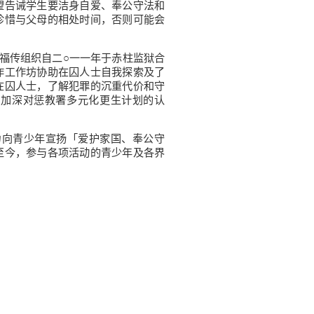
望告诫学生要洁身自爱、奉公守法和
珍惜与父母的相处时间，否则可能会
福传组织自二○一一年于赤柱监狱合
作工作坊协助在囚人士自我探索及了
在囚人士，了解犯罪的沉重代价和守
，加深对惩教署多元化更生计划的认
力向青少年宣扬「爱护家国、奉公守
至今，参与各项活动的青少年及各界