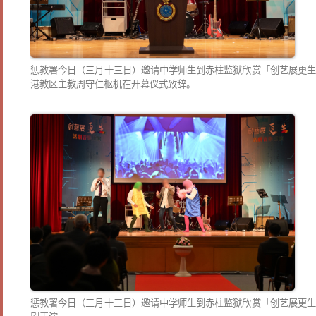
惩教署今日（三月十三日）邀请中学师生到赤柱监狱欣赏「创艺展更生
港教区主教周守仁枢机在开幕仪式致辞。
惩教署今日（三月十三日）邀请中学师生到赤柱监狱欣赏「创艺展更生