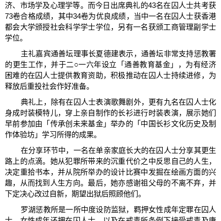
济、市场学及心理学等。而今日出席典礼的43名在囚人士共考获
73卷合格成绩，其中34卷为优良成绩，当中一名在囚人士获香港
都会大学颁授社会科学学士学位，另有一名获颁工商管理副学士
学位。
主礼嘉宾通善坛理事长夏德建表示，通善坛非常支持惩教署
的更生工作，并于二○一六年设立「通善教育基金」，为有经济
困难的在囚人士提供教育资助，积极推动在囚人士持续进修，为
释放后重投社会作好准备。
典礼上，除有在囚人士表演歌舞剧外，更有九名在囚人士化
身成时装模特儿，穿上亲自制作的长衫进行时装表演，展示她们
早前参加由「传承创未来基金」举办的「中国长衫文化历史及制
作体验坊」学习所得的成果。
在分享环节中，一名在单亲家庭长大的在囚人士分享其更生
路上的点滴。她从犯罪所带来的沉重代价之中反思自己的人生，
决定重拾书本，并从院所举办的设计比赛中发掘在绘画方面的兴
趣，从而找到人生方向。最后，她亦感谢祖父母的不离不弃，并
下定决心改过自新，期望出狱后照顾他们。
罗湖惩教所是一所中度设防监狱，羁押女性成年定罪在囚人
士、女性成年还押在囚人士，以及在戒毒所条例下接受戒毒及康