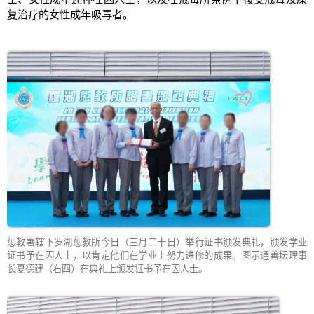
复治疗的女性成年吸毒者。
惩教署辖下罗湖惩教所今日（三月二十日）举行证书颁发典礼，颁发学业
证书予在囚人士，以肯定他们在学业上努力进修的成果。图示通善坛理事
长夏德建（右四）在典礼上颁发证书予在囚人士。