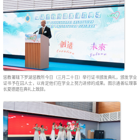
惩教署辖下罗湖惩教所今日（三月二十日）举行证书颁发典礼，颁发学业
证书予在囚人士，以肯定他们在学业上努力进修的成果。图示通善坛理事
长夏德建在典礼上致辞。