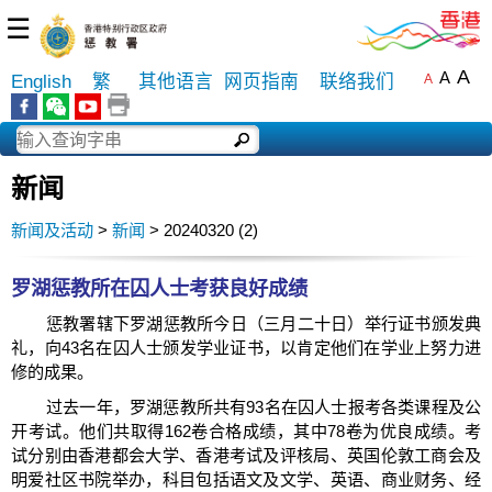
☰
A
A
English
繁
其他语言
网页指南
联络我们
A
新闻
新闻及活动
>
新闻
> 20240320 (2)
罗湖惩教所在囚人士考获良好成绩
惩教署辖下罗湖惩教所今日（三月二十日）举行证书颁发典
礼，向43名在囚人士颁发学业证书，以肯定他们在学业上努力进
修的成果。
过去一年，罗湖惩教所共有93名在囚人士报考各类课程及公
开考试。他们共取得162卷合格成绩，其中78卷为优良成绩。考
试分别由香港都会大学、香港考试及评核局、英国伦敦工商会及
明爱社区书院举办，科目包括语文及文学、英语、商业财务、经