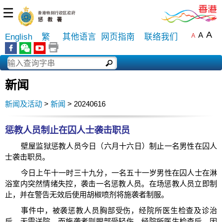
☰
A
A
English
繁
其他语言
网页指南
联络我们
A
新闻
新闻及活动
>
新闻
> 20240616
​惩教人员制止在囚人士袭击职员
壁屋监狱惩教人员今日（六月十六日）制止一名男性在囚人
士袭击职员。
今日上午十一时三十九分，一名五十一岁男性在囚人士在淋
浴室内突然情绪失控，袭击一名惩教人员。在场惩教人员立即制
止，并在警告无效后使用胡椒喷剂将施袭者制服。
事件中，被袭惩教人员胸部受伤，经院所医生检查及诊治
后，无需送院。而施袭者则眼部受轻伤，经院所医生检查后，因