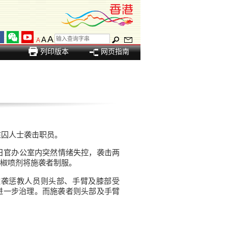
A
A
A
列印版本
网页指南
在囚人士袭击职员。
日官办公室内突然情绪失控，袭击两
椒喷剂将施袭者制服。
被袭惩教人员则头部、手臂及膝部受
进一步治理。而施袭者则头部及手臂