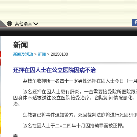
其他语言
新闻
新闻及活动
>
新闻
> 20250108
还押在囚人士在公立医院因病不治
荔枝角收押所一名四十一岁男性还押在囚人士今日（一
该名还押在囚人士患有肝炎，一直需要接受院所医院跟
因身体不适被送往公立医院接受治疗，留院期间情况恶化
治。
惩教署已将事件通知警方，死因裁判法庭将进行死因研
该名在囚人士于二○二四年十月因抢劫罪而被还押。
完