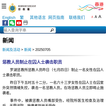
☰
A
A
English
繁
其他语言
网页指南
联络我们
A
新闻
新闻及活动
>
新闻
> 20250705
惩教人员制止在囚人士袭击职员
罗湖惩教所惩教人员昨日（七月四日）制止一名女性在囚人
士袭击职员。
昨日下午五时五十二分，一名六十三岁女性在囚人士在囚室
外突然情绪失控，袭击一名惩教人员。在场惩教人员立即喝止施
袭者。
事件中，被袭惩教人员嘴部受伤，经院所医生检查及治理
后，无需送院。施袭者则并无受伤。