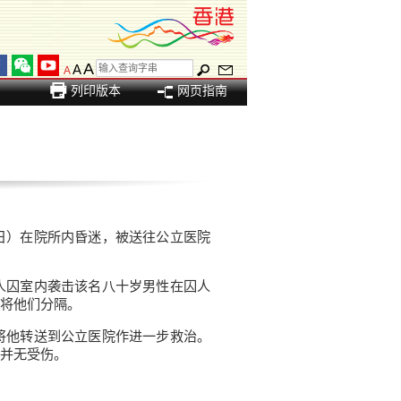
A
A
A
列印版本
网页指南
日）在院所内昏迷，被送往公立医院
人囚室内袭击该名八十岁男性在囚人
将他们分隔。
将他转送到公立医院作进一步救治。
并无受伤。