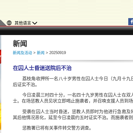
其他语言
新闻
新闻及活动
>
新闻
> 20250919
在囚人士昏迷送院后不治
荔枝角收押所一名八十岁男性在囚人士今日（九月十九
后证实不治。
今日凌晨三时四十分，一名四十九岁男性在囚人士在双
士。在场惩教人员见状立即喝止施袭者，并召唤支援人员到场
受袭在囚人士当时昏迷，惩教人员即时为他进行急救及
其后他情况恶化，延至今日凌晨约五时证实不治。而施袭者则
惩教署已将有关事件转交警方调查。