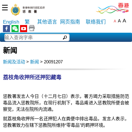
☰
A
A
English
繁
其他语言
网页指南
联络我们
A
新闻
新闻及活动
>
新闻
> 20091207
荔枝角收押所还押犯藏毒
惩教署发言人今日（十二月七日）表示，署方竭力采取措施防范
毒品流入惩教院所，在现行机制下，毒品甫进入惩教院所便会被
察觉，无法在院所内流通。
就荔枝角收押所一名还押犯人在粪便中排出毒品，发言人表示，
惩教署致力在辖下惩教院所维持“零毒品”的羁押环境。