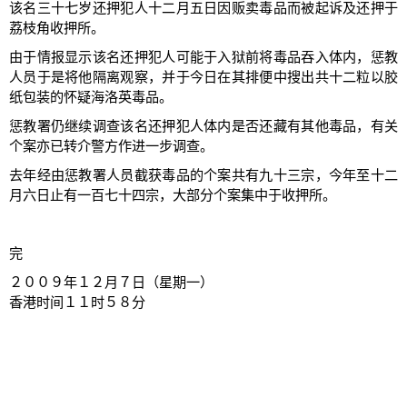
该名三十七岁还押犯人十二月五日因贩卖毒品而被起诉及还押于
荔枝角收押所。
由于情报显示该名还押犯人可能于入狱前将毒品吞入体内，惩教
人员于是将他隔离观察，并于今日在其排便中搜出共十二粒以胶
纸包装的怀疑海洛英毒品。
惩教署仍继续调查该名还押犯人体内是否还藏有其他毒品，有关
个案亦已转介警方作进一步调查。
去年经由惩教署人员截获毒品的个案共有九十三宗，今年至十二
月六日止有一百七十四宗，大部分个案集中于收押所。
完
２００９年１２月７日（星期一）
香港时间１１时５８分