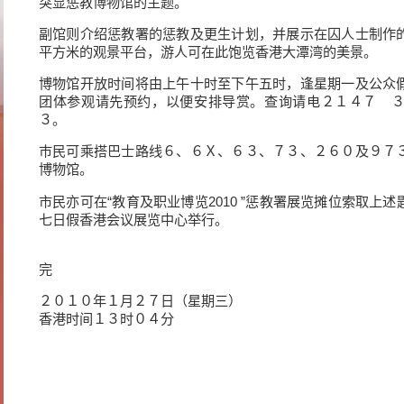
突显惩教博物馆的主题。
副馆则介绍惩教署的惩教及更生计划，并展示在囚人士制作
平方米的观景平台，游人可在此饱览香港大潭湾的美景。
博物馆开放时间将由上午十时至下午五时，逢星期一及公众
团体参观请先预约，以便安排导赏。查询请电２１４７ 
３。
巿民可乘搭巴士路线６、６Ｘ、６３、７３、２６０及９７
博物馆。
市民亦可在“教育及职业博览2010 ”惩教署展览摊位索取上
七日假香港会议展览中心举行。
完
２０１０年１月２７日（星期三）
香港时间１３时０４分