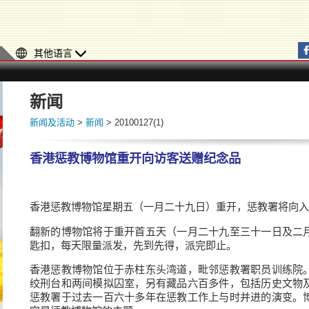
其他语言
新闻
新闻及活动
>
新闻
> 20100127(1)
香港惩教博物馆重开向访客送赠纪念品
香港惩教博物馆星期五（一月二十九日）重开，惩教署将向入
翻新的博物馆将于重开首五天（一月二十九至三十一日及二
匙扣，每天限量派发，先到先得，派完即止。
香港惩教博物馆位于赤柱东头湾道，毗邻惩教署职员训练院
绞刑台和两间模拟囚室，另有藏品六百多件，包括历史文物
惩教署于过去一百六十多年在惩教工作上与时并进的演变。