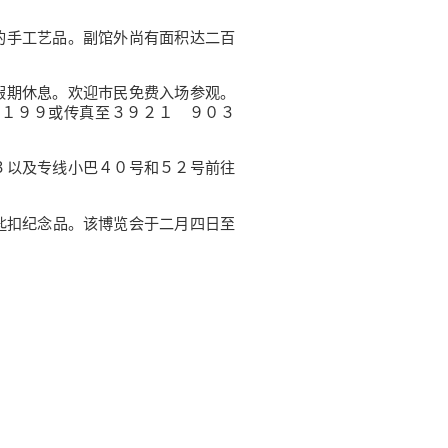
的手工艺品。副馆外尚有面积达二百
假期休息。欢迎巿民免费入场参观。
３１９９或传真至３９２１ ９０３
３以及专线小巴４０号和５２号前往
述匙扣纪念品。该博览会于二月四日至