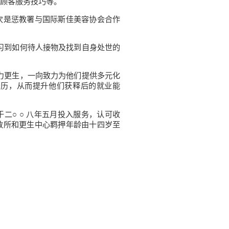
顾客服务技巧等。
次是惩教署与国际斯佳美容协会合作
习到如何待人接物及找到自身处世的
力更生，一向致力为他们提供多元化
资历，从而提升他们获释后的就业能
二○ ○ 八年五月投入服务，认可收
教所和更生中心羁押年龄由十四岁至