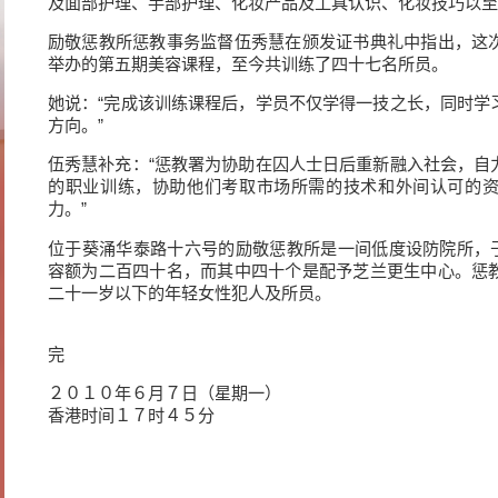
及面部护理、手部护理、化妆产品及工具认识、化妆技巧以至
励敬惩教所惩教事务监督伍秀慧在颁发证书典礼中指出，这
举办的第五期美容课程，至今共训练了四十七名所员。
她说：“完成该训练课程后，学员不仅学得一技之长，同时学
方向。”
伍秀慧补充：“惩教署为协助在囚人士日后重新融入社会，自
的职业训练，协助他们考取市场所需的技术和外间认可的
力。”
位于葵涌华泰路十六号的励敬惩教所是一间低度设防院所，于
容额为二百四十名，而其中四十个是配予芝兰更生中心。惩
二十一岁以下的年轻女性犯人及所员。
完
２０１０年６月７日（星期一）
香港时间１７时４５分