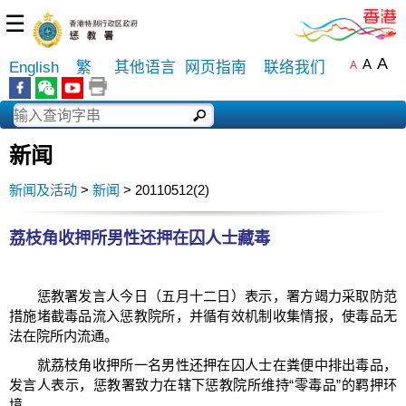
☰
A
A
English
繁
其他语言
网页指南
联络我们
A
新闻
新闻及活动
>
新闻
> 20110512(2)
荔枝角收押所男性还押在囚人士藏毒
惩教署发言人今日（五月十二日）表示，署方竭力采取防范
措施堵截毒品流入惩教院所，并循有效机制收集情报，使毒品无
法在院所内流通。
就荔枝角收押所一名男性还押在囚人士在粪便中排出毒品，
发言人表示，惩教署致力在辖下惩教院所维持“零毒品”的羁押环
境。