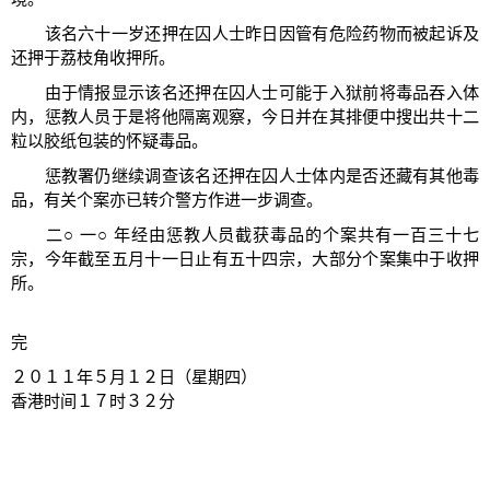
该名六十一岁还押在囚人士昨日因管有危险药物而被起诉及
还押于荔枝角收押所。
由于情报显示该名还押在囚人士可能于入狱前将毒品吞入体
内，惩教人员于是将他隔离观察，今日并在其排便中搜出共十二
粒以胶纸包装的怀疑毒品。
惩教署仍继续调查该名还押在囚人士体内是否还藏有其他毒
品，有关个案亦已转介警方作进一步调查。
二○ 一○ 年经由惩教人员截获毒品的个案共有一百三十七
宗，今年截至五月十一日止有五十四宗，大部分个案集中于收押
所。
完
２０１１年５月１２日（星期四）
香港时间１７时３２分