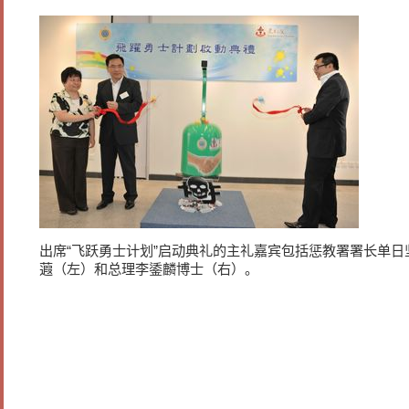
出席“飞跃勇士计划”启动典礼的主礼嘉宾包括惩教署署长单
蕸（左）和总理李鋈麟博士（右）。