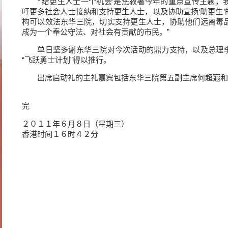
“‘给更生人士一个机会’是惩教署今年的重点宣传主题，
吁更多社会人士接纳和支持更生人士，以及协助宣扬‘助更生
构可以效法东华三院，切实支持更生人士，协助他们远离毒
成为一个奉公守法、对社会有贡献的市民。”
单日坚多谢东华三院对今次活动的鼎力支持，以及总理李
“飞跃勇士计划”得以推行。
出席启动礼的主礼嘉宾包括东华三院第五副主席何超蕸和
完
２０１１年６月８日（星期三）
香港时间１６时４２分