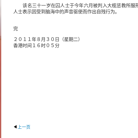
该名三十一岁在囚人士于今年六月被判入大榄惩教所服刑
人士表示因受到脑海中的声音驱使而作出自残行为。
完
２０１１年８月３０日（星期二）
香港时间１６时０５分
上一页