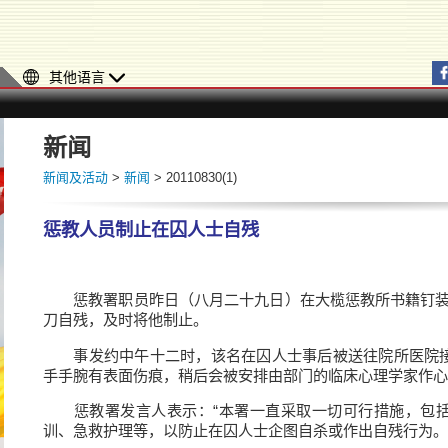
其他语言
新闻
新闻及活动
>
新闻
> 20110830(1)
惩教人员制止在囚人士自残
惩教署职员昨日（八月二十九日）在大榄惩教所书籍钉装
刀自残，及时将他制止。
事发约中午十二时，该名在囚人士事后被送往院所医院接
手手腕有表面伤痕，稍后会被安排由部门的临床心理学家作心
惩教署发言人表示：“本署一直采取一切可行措施，包括
训、急救护理等，以防止在囚人士企图自杀或作出自残行为。