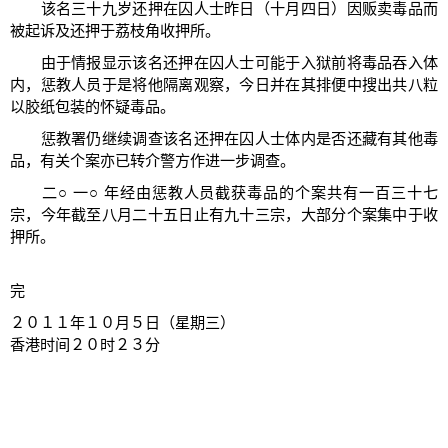
该名三十九岁还押在囚人士昨日（十月四日）因贩卖毒品而
被起诉及还押于荔枝角收押所。
由于情报显示该名还押在囚人士可能于入狱前将毒品吞入体
内，惩教人员于是将他隔离观察，今日并在其排便中搜出共八粒
以胶纸包装的怀疑毒品。
惩教署仍继续调查该名还押在囚人士体内是否还藏有其他毒
品，有关个案亦已转介警方作进一步调查。
二○ 一○ 年经由惩教人员截获毒品的个案共有一百三十七
宗，今年截至八月二十五日止有九十三宗，大部分个案集中于收
押所。
完
２０１１年１０月５日（星期三）
香港时间２０时２３分