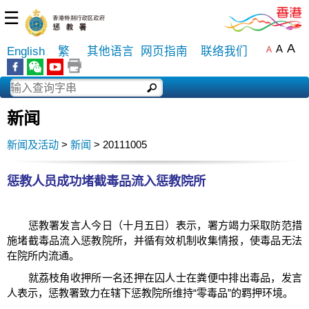
☰
A
A
English
繁
其他语言
网页指南
联络我们
A
新闻
新闻及活动
>
新闻
> 20111005
惩教人员成功堵截毒品流入惩教院所
惩教署发言人今日（十月五日）表示，署方竭力采取防范措
施堵截毒品流入惩教院所，并循有效机制收集情报，使毒品无法
在院所内流通。
就荔枝角收押所一名还押在囚人士在粪便中排出毒品，发言
人表示，惩教署致力在辖下惩教院所维持“零毒品”的羁押环境。