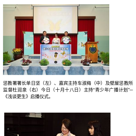
惩教署署长单日坚（左）、嘉宾主持车淑梅（中）及壁屋惩教所
监督杜润泉（右）今日（十月十八日）主持“青少年广播计划”─
《浅谈更生》启播仪式。