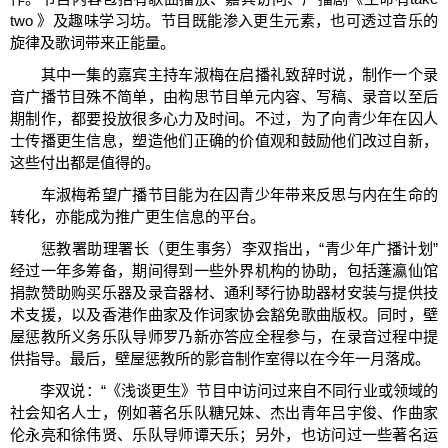
two 》及趣味学习坊。节目既能渗入更生元素，也可透过音乐的
旋律及歌词带来正能量。
其中一集的嘉宾主持车淑梅在启播礼致辞时说，制作一个录
音广播节目殊不简单，由构思节目单元内容、写稿、录音以至后
期制作，都要投放很多心力及时间。不过，为了向青少年在囚人
士传播更生信息，塑造他们正确的价值观和鼓励他们改过自新，
这些付出都是值得的。
车淑梅希望广播节目能为在囚青少年带来反思与内在生命的
转化，亦能成为推广更生信息的平台。
惩教署助理署长（更生事务）李双指出，“青少年广播计划”
经过一年多筹备，期间得到一些外界机构的协助，包括蓬瀛仙馆
捐款赞助购买乐器及录音器材、通利琴行协助器材安装与提供技
术支援，以及香港作曲家及作词家协会豁免歌曲版权。同时，壁
屋惩教所义务乐队导师罗乃新亦答应全程参与，在录音过程中提
供指导。最后，壁屋惩教所的影音制作室得以在今年一月落成。
李双说：“《浅谈更生》节目中访问过来自不同行业或领域的
社会知名人士，例如著名乐队糖兄妹、杰出青年吕宇俊、作曲家
伦永亮和徐伟贤、乐队导师谭天乐；另外，也访问过一些著名运