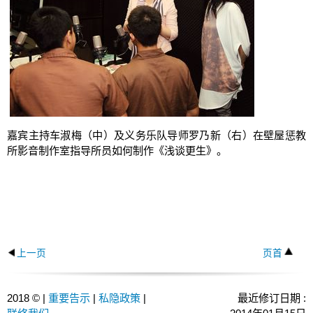
嘉宾主持车淑梅（中）及义务乐队导师罗乃新（右）在壁屋惩教
所影音制作室指导所员如何制作《浅谈更生》。
上一页
页首
2018 © |
重要告示
|
私隐政策
|
最近修订日期 :