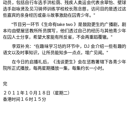
动员，包括自行车选手洪松荫、残疾人奥运会代表余翠怡、壁球
选手赵咏贤及见习骑师训练学校校长陈念慈，访问目的是透过这
些嘉宾的亲身经历或奋斗故事激励在囚青少年。”
“节目另一环节《生命有take two 》是鼓励更生的广播剧，剧
本均由壁屋惩教所所员撰写，他们透过自己的经历与其他青少年
在囚人士分享，希望大家能有所反省，不会再重蹈覆辙。”
李双补充：“在趣味学习坊的环节中，DJ 会介绍一些有趣的
语文以及时事知识，让所员能知多一点点，增广见闻。”
在今日的启播礼后，《浅谈更生》会在惩教署辖下各青少年
院所正式播放，每两星期播放一集，每集约长一小时。
完
２０１１年１０月１８日（星期二）
香港时间１６时１５分