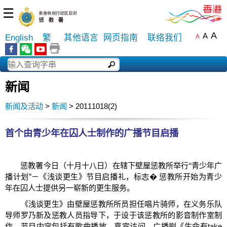
☰
A
A
English
繁
其他语言
网页指南
联络我们
A
新闻
新闻及活动
>
新闻
> 20111018(2)
首个由青少年在囚人士制作的广播节目启播
惩教署今日（十月十八日）在辖下壁屋惩教所举行“青少年广
播计划”－《浅谈更生》节目启播礼，标志� 惩教所开始为青少
年在囚人士提供另一崭新的更生服务。
《浅谈更生》由壁屋惩教所所员担任唱片骑师，在义务乐队
导师罗乃新及惩教人员指导下，于设于该惩教所的影音制作室制
作。节目内容包括有歌曲播放、嘉宾访问、广播剧《生命有take