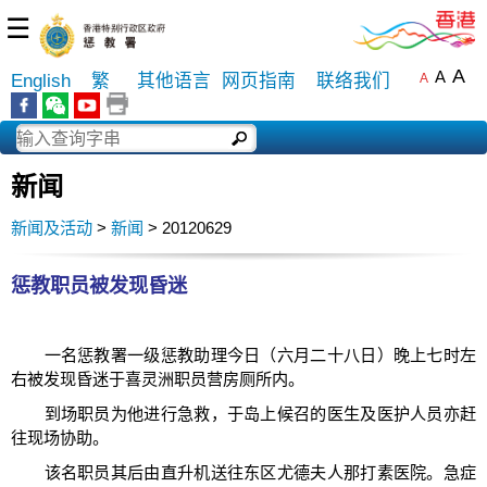
☰
A
A
English
繁
其他语言
网页指南
联络我们
A
新闻
新闻及活动
>
新闻
> 20120629
惩教职员被发现昏迷
一名惩教署一级惩教助理今日（六月二十八日）晚上七时左
右被发现昏迷于喜灵洲职员营房厕所内。
到场职员为他进行急救，于岛上候召的医生及医护人员亦赶
往现场协助。
该名职员其后由直升机送往东区尤德夫人那打素医院。急症