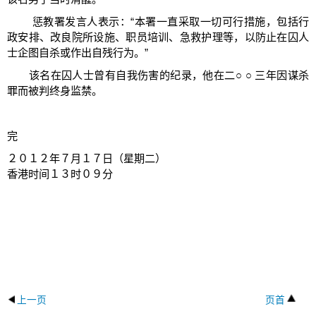
惩教署发言人表示：“本署一直采取一切可行措施，包括行
政安排、改良院所设施、职员培训、急救护理等，以防止在囚人
士企图自杀或作出自残行为。”
该名在囚人士曾有自我伤害的纪录，他在二○ ○ 三年因谋杀
罪而被判终身监禁。
完
２０１２年７月１７日（星期二）
香港时间１３时０９分
上一页
页首