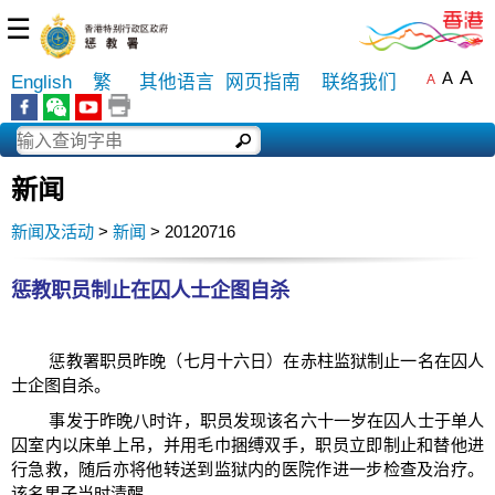
☰
A
A
English
繁
其他语言
网页指南
联络我们
A
新闻
新闻及活动
>
新闻
> 20120716
惩教职员制止在囚人士企图自杀
惩教署职员昨晚（七月十六日）在赤柱监狱制止一名在囚人
士企图自杀。
事发于昨晚八时许，职员发现该名六十一岁在囚人士于单人
囚室内以床单上吊，并用毛巾捆缚双手，职员立即制止和替他进
行急救，随后亦将他转送到监狱内的医院作进一步检查及治疗。
该名男子当时清醒。