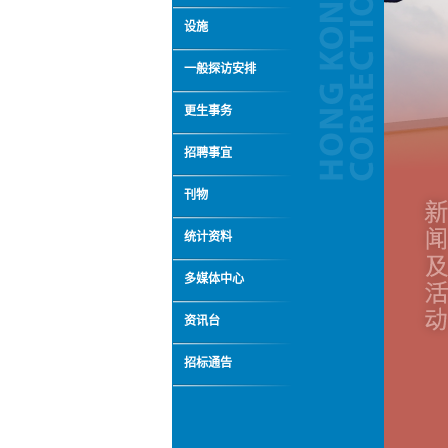
设施
一般探访安排
更生事务
招聘事宜
刊物
统计资料
多媒体中心
资讯台
招标通告