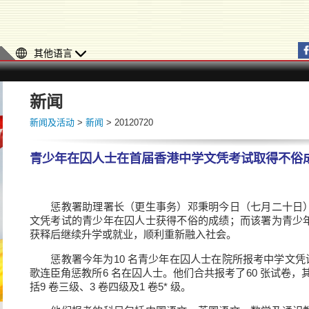
其他语言
新闻
新闻及活动
>
新闻
> 20120720
青少年在囚人士在首届香港中学文凭考试取得不俗
惩教署助理署长（更生事务）邓秉明今日（七月二十日）
文凭考试的青少年在囚人士获得不俗的成绩；而该署为青少
获释后继续升学或就业，顺利重新融入社会。
惩教署今年为10 名青少年在囚人士在院所报考中学文凭试
歌连臣角惩教所6 名在囚人士。他们合共报考了60 张试卷，
括9 卷三级、3 卷四级及1 卷5* 级。