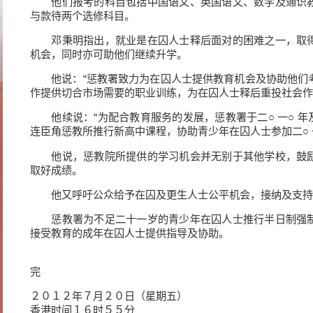
他们报考的科目包括中国语文、英国语文、数学及通识教
与款待两个选修科目。
邓秉明指出，就业是在囚人士释后面对的困难之一，取得
机会，同时亦可助他们继续升学。
他说：“惩教署致力为在囚人士提供教育机会及协助他们
作提供切合市场需要的职业训练，为在囚人士释后重投社会作
他续说：“为配合教育服务的发展，惩教署于二○ 一○ 年
连臣角惩教所推行新高中课程，协助青少年在囚人士参加二○ 
他说，惩教院所提供的学习机会并无别于其他学校，鼓励
取好成绩。
他又呼吁公众给予在囚及更生人士公平机会，接纳及支持
惩教署为不足二十一岁的青少年在囚人士推行半日制强制
接受教育的成年在囚人士提供指导及协助。
完
２０１２年７月２０日（星期五）
香港时间１６时５５分