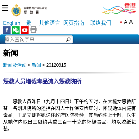
☰
A
A
English
繁
其他语言
网页指南
联络我们
A
新闻
新闻及活动
>
新闻
> 20120915
惩教人员堵截毒品流入惩教院所
惩教人员昨日（九月十四日）下午约五时，在大榄女惩教所
替一名刚进院所的还押在囚人士作保安检查时，怀疑她体内藏有
毒品，于是立即将她送往政府医院检验，其后约晚上十时，医生
从她体内取出三包约共重三百一十克的怀疑毒品，均以胶纸包
装。