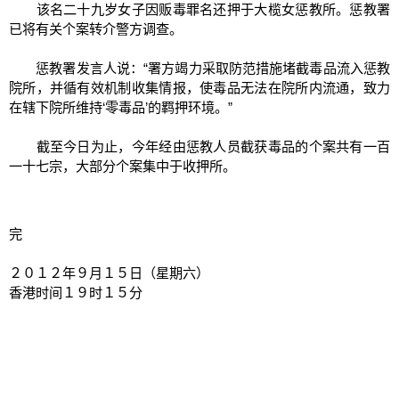
该名二十九岁女子因贩毒罪名还押于大榄女惩教所。惩教署
已将有关个案转介警方调查。
惩教署发言人说：“署方竭力采取防范措施堵截毒品流入惩教
院所，并循有效机制收集情报，使毒品无法在院所内流通，致力
在辖下院所维持‘零毒品’的羁押环境。”
截至今日为止，今年经由惩教人员截获毒品的个案共有一百
一十七宗，大部分个案集中于收押所。
完
２０１２年９月１５日（星期六）
香港时间１９时１５分