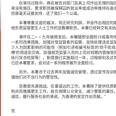
在审讯过程中，两名被告对部门及其上司作出无理的指控
来没有施压，要求职员确保释囚的就业率或成功率维持在高
控是毫无证据支持，还了我们一个公道。
本署尊重法庭的裁决，现正研究判辞，并会作出相应的跟
他负责监管更生人士工作的惩教署职员，本署已经转交有关执
事件在二○ ○ 九年被揭发后，本署随即全面检讨戒毒所
一系列改善措施，加强对受监管者的监察、加快处理违反监
少人为因素影响的可能性（例如引进有编号标签的‘防干扰收
樽’的用途及交收、加强规范监管人员的上司对短期内曾接受
执行突击检尿等）。新措施已实施超过一年，过程顺利及达
已应本署要求，会对这一系列程序展开全面检讨。
另外，本署亦于过去两年加强诚信管理，透过宣传及训练
强他们对不当行为的警觉性。
惩教是充满挑战、任重道远的工作。本署除了提供优质羁
构共同推展更生工作，肩负保障公众安全、减少罪案的重任
诚信，履行服务社会的承诺，为香港的安定作出贡献。”
完